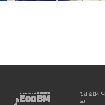
전남 순천시 덕
트)