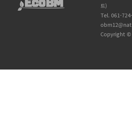
트)
Tel. 061-724
obm12@nat
Copyright © 